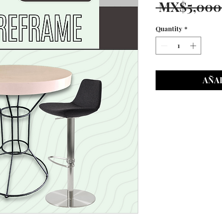
 MX$5,000
Quantity
*
AÑAD