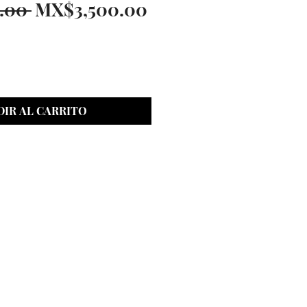
Regular
Sale
.00 
MX$3,500.00
Price
Price
IR AL CARRITO